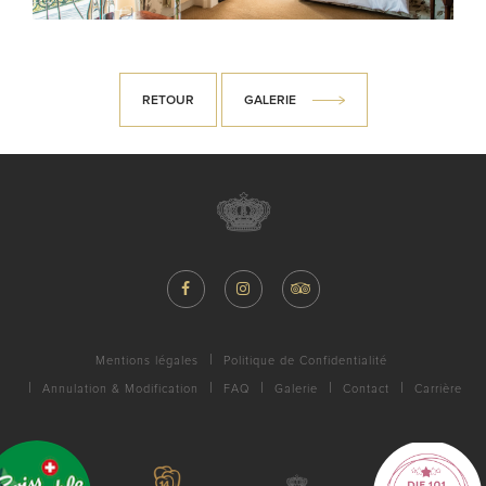
RETOUR
GALERIE
Mentions légales
Politique de Confidentialité
Annulation & Modification
FAQ
Galerie
Contact
Carrière