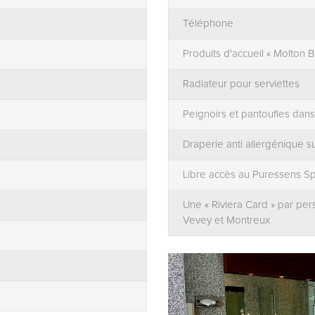
Téléphone
Produits d'accueil « Molton 
Radiateur pour serviettes
Peignoirs et pantoufles dans
Draperie anti allergénique 
Libre accès au Puressens Spa,
Une « Riviera Card » par per
Vevey et Montreux