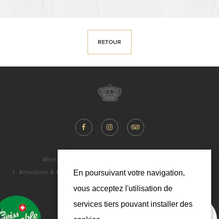
RETOUR
Mentions légales
Politique de Confidentialité
En poursuivant votre navigation,
Annulation & Modification
FAQ
Galerie
Contact
Carrière
vous acceptez l'utilisation de
services tiers pouvant installer des