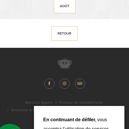
AOÛT
RETOUR
Mentions légales
Politique de Confidentialité
Annulation & Modification
FAQ
Galerie
Contact
Carrière
En continuant de défiler,
vous
acceptez l'utilisation de services