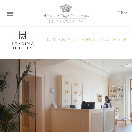
Cookie-Einstellungen
DE
DIE DESTINATION
ENTDECKEN SIE LA RÉSIDENCE DES TROIS CO
ZIMMER
RESTAURANTS & BAR
PURESSENS SPA
HOCHZEITEN & SEMINARE
ANGEBOTE & PAKETE
GESCHENKKORB
TREUEPROGRAMME