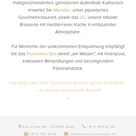
maßgeschneiderten, gehobenen Aufenthalt. Kulinarisch
erwartet Sie
Manabu
,
unser japanisches
Gourmetrestaurant, sowie das
3C
, unsere stilvolle
Brasserie mit mediterraner Küche in entspannter
Atmosphäre.
Für Momente der vollkommenen Entspannung empfängt
Sie das
Puressens Spa
direkt „am Wasser“, mit Innenpool,
exklusiven Behandlungen und beruhigendem
Panoramablick.
Das Hôtel des Trois Couronnes ist mehr als ein Aufenthalt
– es ist eine zauberhafte Auszeit
.
Rue d’Italie 49 – CH-1800 Vevey
+41 21 923 32 00
+41 21 923 33 99
info@hoteltroiscouronnes.ch