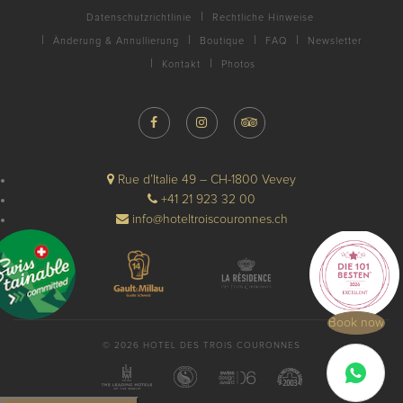
Datenschutzrichtlinie
Rechtliche Hinweise
Änderung & Annullierung
Boutique
FAQ
Newsletter
Kontakt
Photos
Rue d’Italie 49 – CH-1800 Vevey
+41 21 923 32 00
info@hoteltroiscouronnes.ch
Book now
© 2026 HOTEL DES TROIS COURONNES