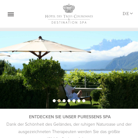
Cookie-Einstellungen
DE
DIE DESTINATION
ZIMMER
RESTAURANTS & BAR
PURESSENS SPA
HOCHZEITEN & SEMINARE
ANGEBOTE & PAKETE
GESCHENKKORB
ENTDECKEN SIE UNSER PURESSENS SPA
TREUEPROGRAMME
Dank der Schönheit des Geländes, der ruhigen Naturoase und der
ausgezeichneten Therapeuten werden Sie das größte