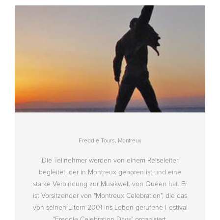
Freddie Tours, Montreux
Die Teilnehmer werden von einem Reiseleiter
begleitet, der in Montreux geboren ist und eine
starke Verbindung zur Musikwelt von Queen hat. Er
ist Vorsitzender von "Montreux Celebration", die das
von seinen Eltern 2001 ins Leben gerufene Festival
"Freddie Celebration Days" organisiert.