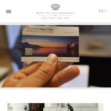
Cookie-Einstellungen
DE
DIE DESTINATION
ZIMMER
RESTAURANTS & BAR
PURESSENS SPA
HOCHZEITEN & SEMINARE
ANGEBOTE & PAKETE
GESCHENKKORB
TREUEPROGRAMME