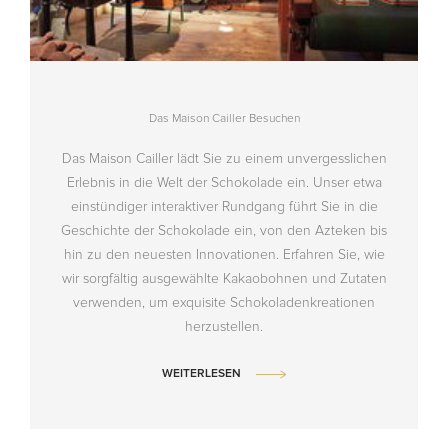
Das Maison Cailler Besuchen
Das Maison Cailler lädt Sie zu einem unvergesslichen
Erlebnis in die Welt der Schokolade ein. Unser etwa
einstündiger interaktiver Rundgang führt Sie in die
Geschichte der Schokolade ein, von den Azteken bis
hin zu den neuesten Innovationen. Erfahren Sie, wie
wir sorgfältig ausgewählte Kakaobohnen und Zutaten
verwenden, um exquisite Schokoladenkreationen
herzustellen.
WEITERLESEN