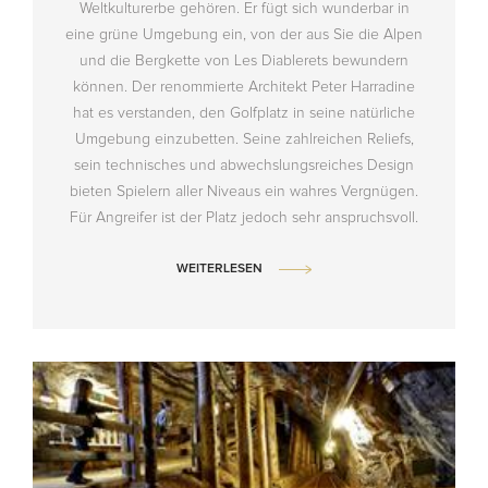
Weltkulturerbe gehören. Er fügt sich wunderbar in
eine grüne Umgebung ein, von der aus Sie die Alpen
und die Bergkette von Les Diablerets bewundern
können. Der renommierte Architekt Peter Harradine
hat es verstanden, den Golfplatz in seine natürliche
Umgebung einzubetten. Seine zahlreichen Reliefs,
sein technisches und abwechslungsreiches Design
bieten Spielern aller Niveaus ein wahres Vergnügen.
Für Angreifer ist der Platz jedoch sehr anspruchsvoll.
WEITERLESEN