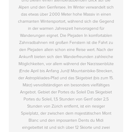
und bieten einen atemberaubenden Blick auf die
Alpen und den Genfersee. Im Winter verwandelt sich
das etwas über 2.000 Meter hohe Massiv in einen
charmanten Wintersportort, während sich die Gegend
in der warmen Jahreszeit hervorragend für
Wanderungen eignet. Die Plejaden In komfortablen
Zahnradbahnen mit großen Fenstern ist die Fahrt zu
den Plejaden allein schon eine Reise wert. Nach der
Ankunft bieten sich den Wanderfreunden zahlreiche
Möglichkeiten, vor allem während der Narzissenblüte
(Ende April bis Anfang Juni)! Mountainbike-Strecken,
der Astropléiades-Pfad und das Skigebiet (bis zum 15.
März) vervollständigen ein besonders vielfältiges
Angebot. Gebiet der Portes du Soleil Das Skigebiet
Portes du Soleil, 1,5 Stunden von Genf oder 2,5
Stunden von Zürich entfernt, ist ein riesiger
Spielplatz, der zwischen dem majestätischen Mont
Blanc und den imposanten Dents du Midi
eingebettet ist und sich über 12 Skiorte und zwei