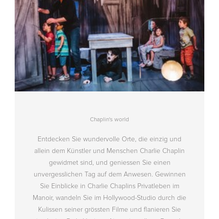
Chaplin's world
Entdecken Sie wundervolle Orte, die einzig und
allein dem Künstler und Menschen Charlie Chaplin
gewidmet sind, und geniessen Sie einen
unvergesslichen Tag auf dem Anwesen. Gewinnen
Sie Einblicke in Charlie Chaplins Privatleben im
Manoir, wandeln Sie im Hollywood-Studio durch die
Kulissen seiner grössten Filme und flanieren Sie