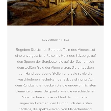
Salzbergwerk in Bex
Begeben Sie sich an Bord des Train des Mineurs auf
eine unvergessliche Reise ins Herz des Salzbergs auf
den Spuren der Bergleute, die auf der Suche nach
dem weißen Gold der Alpen waren. Sie entdecken
von Hand gegrabene Stollen und Säle sowie die
verschiedenen Techniken der Salzgewinnung. Auf
dem Rundgang entdecken Sie die ungewöhnlichsten
Elemente unseres Bergwerks, wie die verschiedenen
Abbautechniken, die seit fünf Jahrhunderten
angewandt werden, den Durchbruch des ersten
Stollens, die spektakulären, von Menschenhand